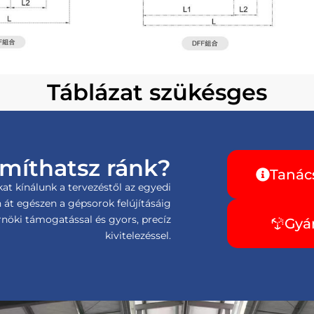
Táblázat szükésges
míthatsz ránk?
Tanác
t kínálunk a tervezéstől az egyedi
 át egészen a gépsorok felújításáig
nöki támogatással és gyors, precíz
Gyá
kivitelezéssel.