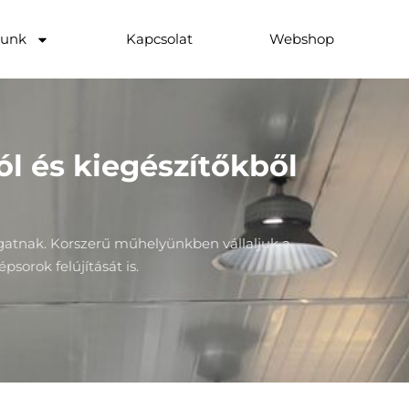
lunk
Kapcsolat
Webshop
ól és kiegészítőkből
gatnak. Korszerű műhelyünkben vállaljuk a
sorok felújítását is.