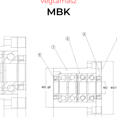
Végtámasz
MBK