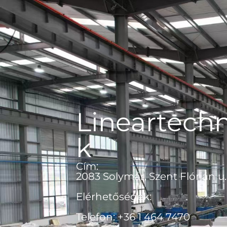
Lineartechn
k
Cím:
2083 Solymár, Szent Flórián u.
Elérhetőségek:
Telefon: +36 1 464 7470