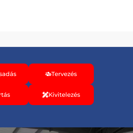
sadás
Tervezés
rtás
Kivitelezés