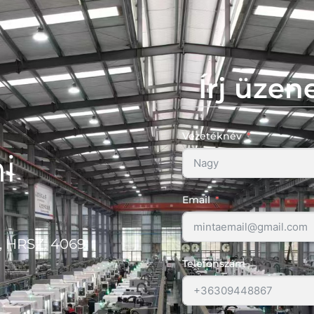
Írj üzen
Vezetéknév
i
Email
, HRSZ. 4069.
Telefonszám