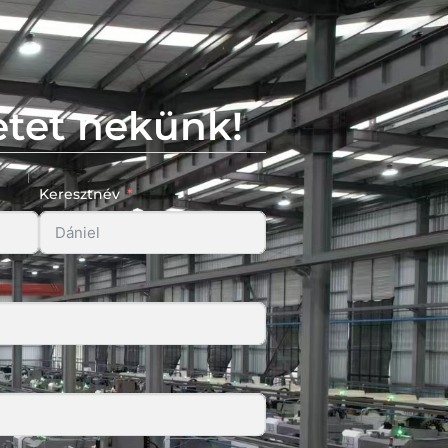
etet nekünk!
Keresztnév