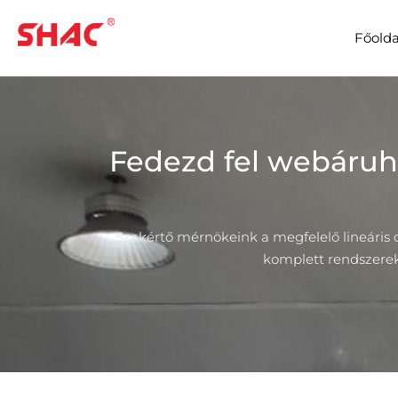
Főolda
Fedezd fel webáru
Szakértő mérnökeink a megfelelő lineáris
komplett rendszerek 