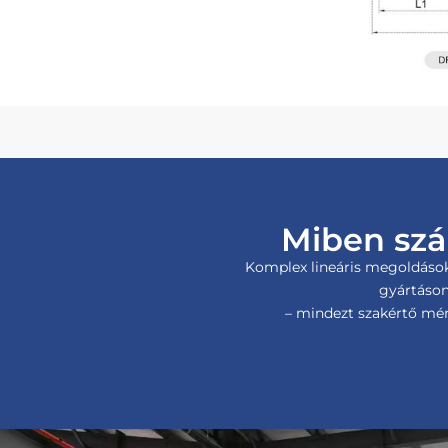
Miben szá
Komplex lineáris megoldásoka
gyártáson
– mindezt szakértő mér