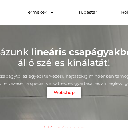
l
Termékek
Tudástár
Ró
házunk
lineáris csapágyakb
álló széles kínálatát!
 csapágytól az egyedi tervezésű hajtásokig mindenben támo
tervezését, a speciális alkatrészek gyártását és a meglévő gép
Webshop