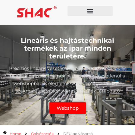
Lineáris és hajtástechnikai
termékek az ipar minden
területére.
Precíziós lineáris vezetések, golyósorsók, modulok és
hajtás kiegészítő elemek. A termékek közvetlenül a
webshopban is elérhetők, egyedi megoldásokért
szakmai tanácsokért keresd termék támogató
mérnökeinket.
Webshop
Home
Golyósorsók
DFU golyósorsó