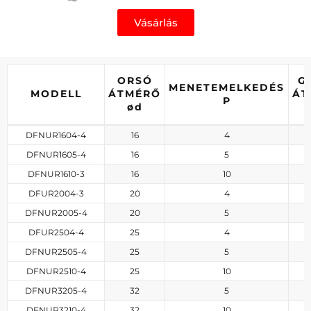
Vásárlás
ORSÓ
G
MENETEMELKEDÉS
MODELL
ÁTMÉRŐ
ÁT
P
ød
DFNUR1604-4
16
4
DFNUR1605-4
16
5
DFNUR1610-3
16
10
DFUR2004-3
20
4
DFNUR2005-4
20
5
DFUR2504-4
25
4
DFNUR2505-4
25
5
DFNUR2510-4
25
10
DFNUR3205-4
32
5
DFNUR3210-4
32
10