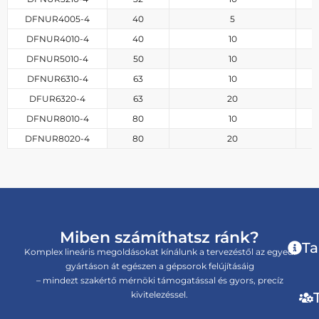
DFNUR4005-4
40
5
DFNUR4010-4
40
10
DFNUR5010-4
50
10
DFNUR6310-4
63
10
DFUR6320-4
63
20
DFNUR8010-4
80
10
DFNUR8020-4
80
20
Miben számíthatsz ránk?
Ta
Komplex lineáris megoldásokat kínálunk a tervezéstől az egyedi
gyártáson át egészen a gépsorok felújításáig
– mindezt szakértő mérnöki támogatással és gyors, precíz
kivitelezéssel.