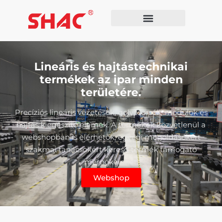
Lineáris és hajtástechnikai
termékek az ipar minden
területére.
Precíziós lineáris vezetések, golyósorsók, modulok és
hajtás kiegészítő elemek. A termékek közvetlenül a
webshopban is elérhetők, egyedi megoldásokért
szakmai tanácsokért keresd termék támogató
mérnökeinket.
Webshop