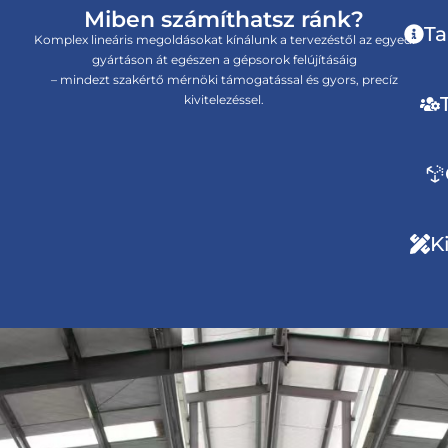
Miben számíthatsz ránk?
Ta
Komplex lineáris megoldásokat kínálunk a tervezéstől az egyedi
gyártáson át egészen a gépsorok felújításáig
– mindezt szakértő mérnöki támogatással és gyors, precíz
kivitelezéssel.
K