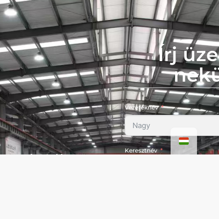
Írj üz
nek
Vezetéknév
Keresztnév
technik
, Szent Flórián u., HRSZ.
Email