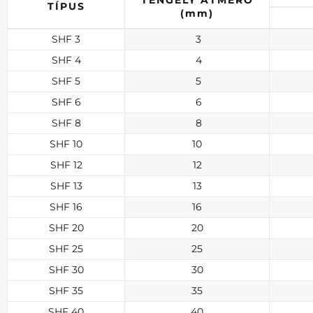
TENGELY ÁTMÉRŐ
TÍPUS
(mm)
SHF 3
3
SHF 4
4
SHF 5
5
SHF 6
6
SHF 8
8
SHF 10
10
SHF 12
12
SHF 13
13
SHF 16
16
SHF 20
20
SHF 25
25
SHF 30
30
SHF 35
35
SHF 40
40