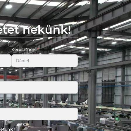
etet nekünk!
Keresztnév
hetünk?