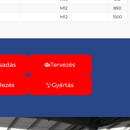
M12
890
M12
1500
sadás
Tervezés
elezés
Gyártás