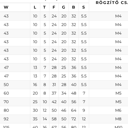
RÖGZÍTŐ C
W
L
T
F
G
B
S
43
10
5
24
20
32
5.5
M4
43
10
5
24
20
32
5.5
M4
43
10
5
24
20
32
5.5
M4
43
10
5
24
20
32
5.5
M4
43
10
5
24
20
32
5.5
M4
43
10
5
24
20
32
5.5
M4
47
13
7
28
25
36
5.5
M4
47
13
7
28
25
36
5.5
M4
50
16
8
31
28
40
5.5
M4
60
20
8
37
34
48
7
M5
70
25
10
42
40
56
7
M5
80
30
12
50
46
64
9
M6
92
35
14
58
50
72
12
M8
105
40
16
67
56
80
12
M10