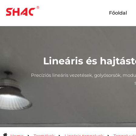
Főoldal
Lineáris és hajtás
Precíziós lineáris vezetések, golyósorsók, mo