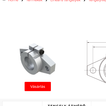
Home
Termékek
Lineáris tengelyek
Tengelyvé
Vásárlás