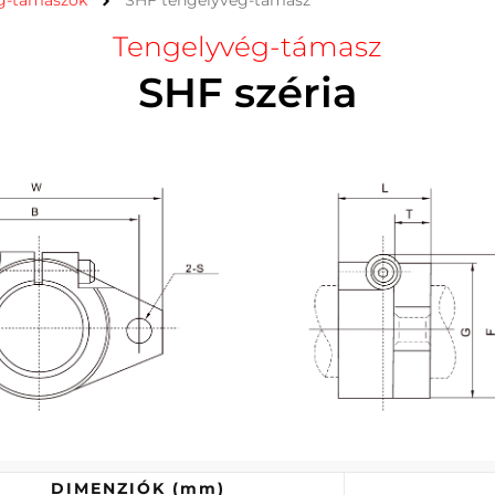
g-támaszok
SHF tengelyvég-támasz
Tengelyvég-támasz
SHF széria
DIMENZIÓK
(mm)