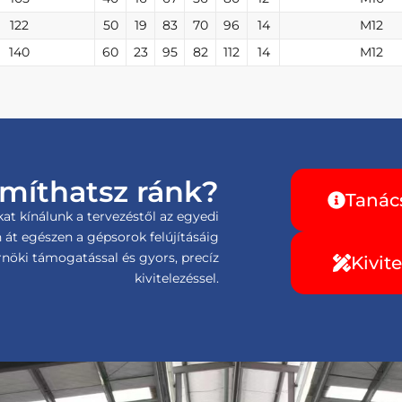
122
50
19
83
70
96
14
M12
140
60
23
95
82
112
14
M12
míthatsz ránk?
Tanác
t kínálunk a tervezéstől az egyedi
 át egészen a gépsorok felújításáig
nöki támogatással és gyors, precíz
Kivit
kivitelezéssel.