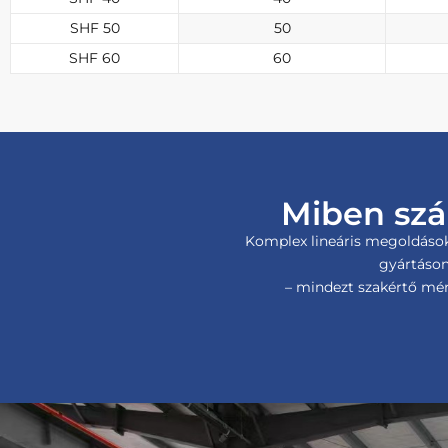
SHF 50
50
SHF 60
60
Miben szá
Komplex lineáris megoldásoka
gyártáson
– mindezt szakértő mér