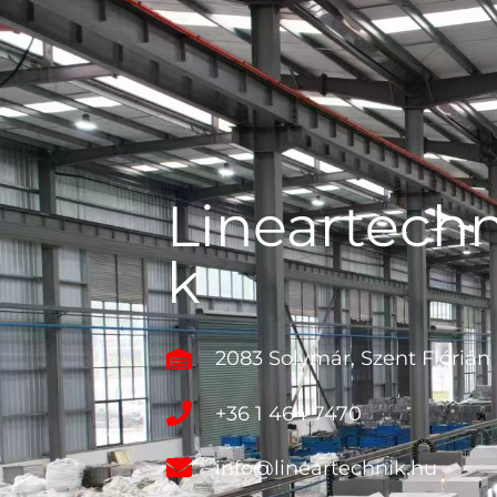
Lineartechn
k
2083 Solymár, Szent Flórián 
+36 1 464 7470​
info@lineartechnik.hu