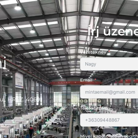
Írj üzen
Vezetéknév
i
Email
u., HRSZ. 4069.
Telefonszám
Mivel kapcsolatban segít