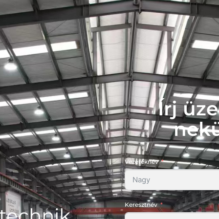
Írj üz
nek
Vezetéknév
Keresztnév
technik