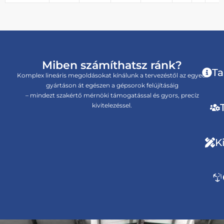
Miben számíthatsz ránk?
Ta
Komplex lineáris megoldásokat kínálunk a tervezéstől az egyedi
gyártáson át egészen a gépsorok felújításáig
– mindezt szakértő mérnöki támogatással és gyors, precíz
kivitelezéssel.
K