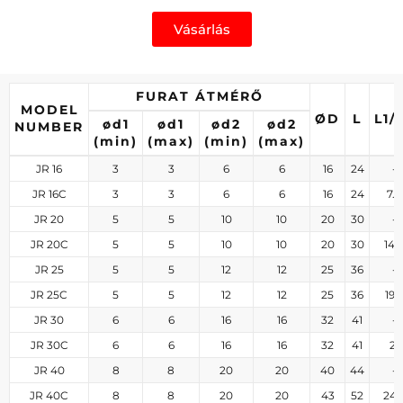
Vásárlás
FURAT ÁTMÉRŐ
MODEL
ØD
L
L1/
ød1
ød1
ød2
ød2
NUMBER
(min)
(max)
(min)
(max)
JR 16
3
3
6
6
16
24
-
JR 16C
3
3
6
6
16
24
7.5
JR 20
5
5
10
10
20
30
-
JR 20C
5
5
10
10
20
30
14.
JR 25
5
5
12
12
25
36
-
JR 25C
5
5
12
12
25
36
19.
JR 30
6
6
16
16
32
41
-
JR 30C
6
6
16
16
32
41
21
JR 40
8
8
20
20
40
44
-
JR 40C
8
8
20
20
43
52
24.