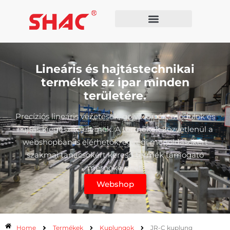
Lineáris és hajtástechnikai
termékek az ipar minden
területére.
Precíziós lineáris vezetések, golyósorsók, modulok és
hajtás kiegészítő elemek. A termékek közvetlenül a
webshopban is elérhetők, egyedi megoldásokért
szakmai tanácsokért keresd termék támogató
mérnökeinket.
Webshop
Home
Termékek
Kuplungok
JR-C kuplung