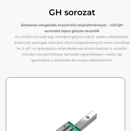
GH sorozat
Általános megoldás maximális teljesítménnyel – GH/QH
sorozatú lapos golyós vezetők
Az GH/QH sorozat egy standard golyós széria. széles választékkal,
különöző iparágak számára. Ahol a teljesítményről nem mondhat
le. A 45°-os golyópálya-elrendezésnek köszönhetően a vezetők
minden irányból érkező terhelést egyenletesen viselik, így
garantálva a stabilitást és hosszú élettartamot.