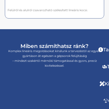
Felülről és alulról csavarozható szélesített lineáris kocsi.
Miben számíthatsz ránk?
Ta
Komplex lineáris megoldásokat kínálunk a tervezéstől az egyedi
gyártáson át egészen a gépsorok felújításáig
– mindezt szakértő mérnöki támogatással és gyors, precíz
kivitelezéssel.
K