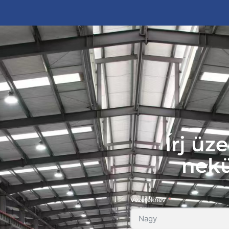
Írj üz
nek
Vezetéknév