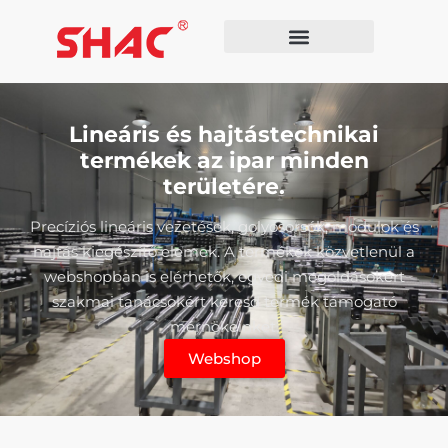
Lineáris és hajtástechnikai
termékek az ipar minden
területére.
Precíziós lineáris vezetések, golyósorsók, modulok és
hajtás kiegészítő elemek. A termékek közvetlenül a
webshopban is elérhetők, egyedi megoldásokért
szakmai tanácsokért keresd termék támogató
mérnökeinket.
Webshop