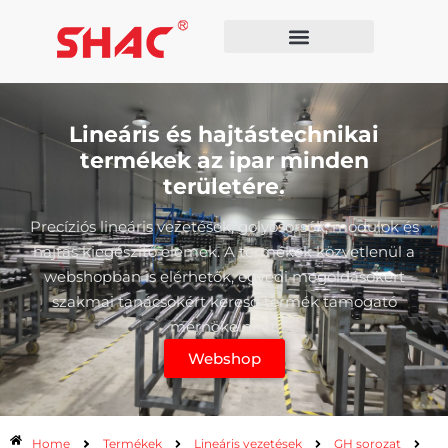
Lineáris és hajtástechnikai
termékek az ipar minden
területére.
Precíziós lineáris vezetések, golyósorsók, modulok és
hajtás kiegészítő elemek. A termékek közvetlenül a
webshopban is elérhetők, egyedi megoldásokért
szakmai tanácsokért keresd termék támogató
mérnökeinket.
Webshop
Home
Termékek
Lineáris vezetések
GH sorozat