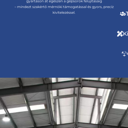
gyártáson át egészen a gépsorok felújításáig
– mindezt szakértő mérnöki támogatással és gyors, precíz
kivitelezéssel.
K