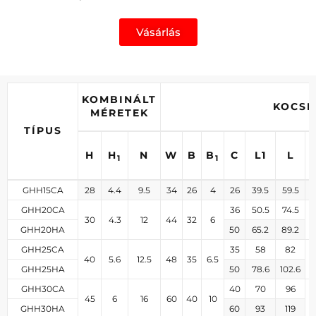
Vásárlás
KOMBINÁLT
KOCSI
MÉRETEK
TÍPUS
H
H
N
W
B
B
C
L1
L
1
1
GHH15CA
28
4.4
9.5
34
26
4
26
39.5
59.5
3
GHH20CA
36
50.5
74.5
30
4.3
12
44
32
6
GHH20HA
50
65.2
89.2
GHH25CA
35
58
82
40
5.6
12.5
48
35
6.5
GHH25HA
50
78.6
102.6
GHH30CA
40
70
96
45
6
16
60
40
10
6
GHH30HA
60
93
119