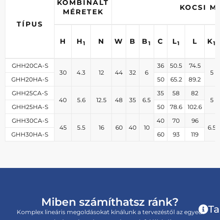
KOMBINÁLT
KOCSI M
MÉRETEK
TÍPUS
H
H
N
W
B
B
C
L
L
K
1
1
1
1
GHH20CA-S
36
50.5
74.5
30
4.3
12
44
32
6
5
GHH20HA-S
50
65.2
89.2
GHH25CA-S
35
58
82
40
5.6
12.5
48
35
6.5
5
GHH25HA-S
50
78.6
102.6
GHH30CA-S
40
70
96
45
5.5
16
60
40
10
6.5
GHH30HA-S
60
93
119
Miben számíthatsz ránk?
Ta
Komplex lineáris megoldásokat kínálunk a tervezéstől az egyedi