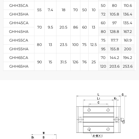
GHH35CA
50
80
110.6
55
7.4
18
70
50
10
5
GHH35HA
72
105.8
136.4
GHH45CA
60
97
135.4
70
9.5
20.5
86
60
13
4
GHH45HA
80
128.8
167.2
GHH55CA
75
117.7
161.9
80
13
23.5
100
75
12.5
GHH55HA
95
155.8
200
GHH65CA
70
144.2
194.2
90
15
31.5
126
76
25
GHH65HA
120
203.6
253.6